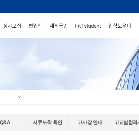
정시모집
편입학
재외국민
Int’l student
입학도우미
Q&A
서류도착 확인
고사장 안내
고교별 합격