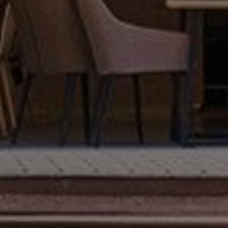
[E-BOOK]2027학년도
[PDF]20
학생부위주전형 가이드북
홈페이지의견수렴
개인정보처리방침
찾아오시는길
사이트맵