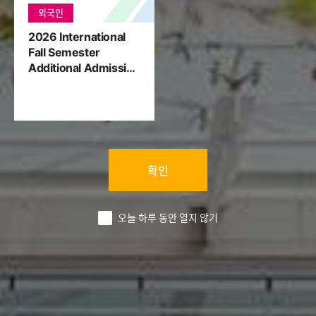
외국인
2026 International
수시
Fall Semester
2027학년도 수시모집 입학상담 프로그램 안내
부산
Additional Admission
Results
Announcement(GO
2026.07.30
2
MD)
확인
부산대학교
신입생 모집요강
오늘 하루 동안 열지 않기
지원 분야별 모집요강을 확인할 수 있습니다.
수시모집
정시모집