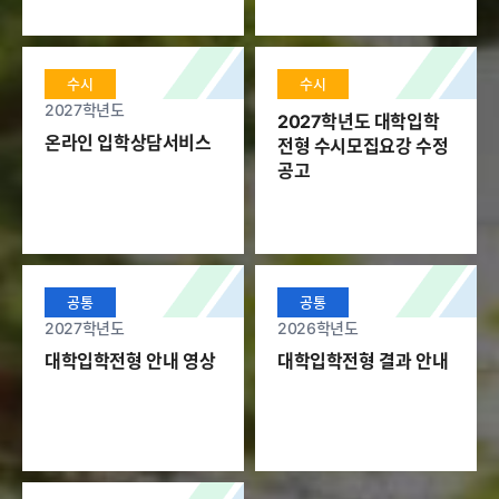
NOTICE
수시
수시
2027학년도
2027학년도 대학입학
전체
온라인 입학상담서비스
전형 수시모집요강 수정
공고
전체
재외국민
외
수시모집
2027학년도 재외국민 특별전형 면접(실기)고사 안내 공
Ann
고
Impo
정시모집
Adm
공통
공통
2026.08.04
2
2027학년도
2026학년도
편입학
대학입학전형 안내 영상
대학입학전형 결과 안내
재외국민
수시
2027학년도 대학입학전형 수시모집 특성화고교졸업자
20
외국인
전형 기준학과 정보 안내
2026.07.30
2