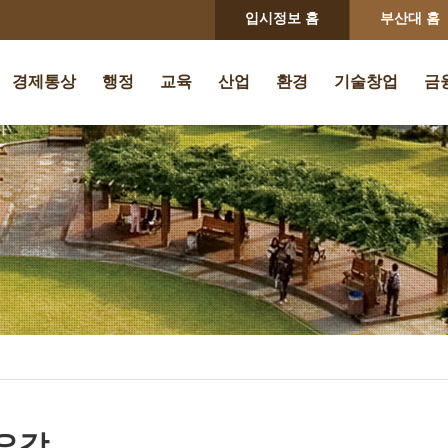
입시정보 홈
부산대 홈
경제통상
행정
교육
산업
환경
기술창업
금
요강