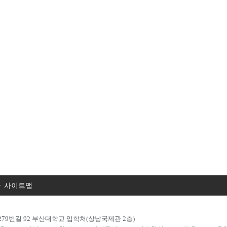
·
사이트맵
로279번길 92 부산대학교 입학처(상남국제관 2층)